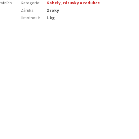
tatních
Kategorie
:
Kabely, zásuvky a redukce
Záruka
:
2 roky
Hmotnost
:
1 kg