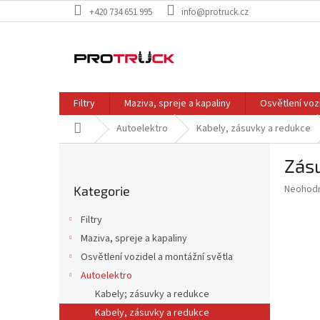
Přejít
+420 734 651 995
info@protruck.cz
na
obsah
Filtry
Maziva, spreje a kapaliny
Osvětlení voz
Domů
Autoelektro
Kabely, zásuvky a redukce
P
Zás
o
Přeskočit
s
Průměr
Neohod
Kategorie
kategorie
t
hodnoce
r
produkt
Filtry
a
je
Maziva, spreje a kapaliny
0,0
n
z
Osvětlení vozidel a montážní světla
n
5
í
Autoelektro
hvězdič
p
Kabely; zásuvky a redukce
a
Kabely, zásuvky a redukce