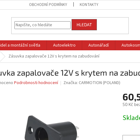
OBCHODNÍ PODMÍNKY
KONTAKTY
HLEDAT
idel a montážní světla
Autoelektro
Autonářadí
Autokosm
Zásuvka zapalovače 12V s krytem na zabudování
uvka zapalovače 12V s krytem na zabu
né
noceno
Podrobnosti hodnocení
Značka:
CARMOTION (POLAND)
ní
60,
u
50 Kč be
Měrná
Skla
cena:
ek.