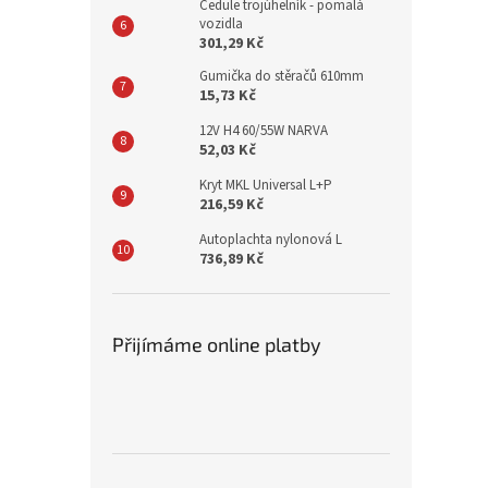
Cedule trojúhelník - pomalá
vozidla
301,29 Kč
Gumička do stěračů 610mm
15,73 Kč
12V H4 60/55W NARVA
52,03 Kč
Kryt MKL Universal L+P
216,59 Kč
Autoplachta nylonová L
736,89 Kč
Přijímáme online platby