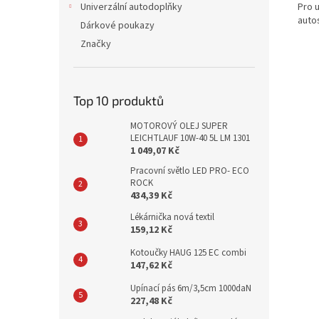
Pro 
Univerzální autodoplňky
auto
Dárkové poukazy
Značky
Top 10 produktů
MOTOROVÝ OLEJ SUPER
LEICHTLAUF 10W-40 5L LM 1301
1 049,07 Kč
Pracovní světlo LED PRO- ECO
ROCK
434,39 Kč
Lékárnička nová textil
159,12 Kč
Kotoučky HAUG 125 EC combi
147,62 Kč
Upínací pás 6m/3,5cm 1000daN
227,48 Kč