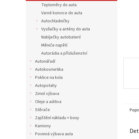
n
Teploměry do auta
e
Varné konvice do auta
l
Autochladničky
Vysílačky a antény do auta
Nabíječky autobaterií
Měniče napětí
Autorádia a příslušenství
Autonářadí
Autokosmetika
Poklice na kola
Autopotahy
Zimní výbava
Oleje a aditiva
Stěrače
Popi
Zajištění nákladu + boxy
Kamiony
Det
Povinná výbava auta