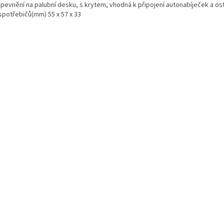
upevnění na palubní desku, s krytem, vhodná k připojení autonabíječek a os
spotřebičů(mm) 55 x 57 x 33