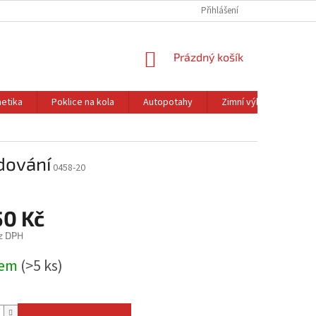
Přihlášení
NÁKUPNÍ
Prázdný košík
KOŠÍK
etika
Poklice na kola
Autopotahy
Zimní výbava
Ol
dování
0458-20
50 Kč
z DPH
dem
(>5 ks)