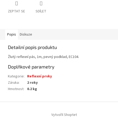
ZEPTAT SE
SDÍLET
Popis
Diskuze
Detailní popis produktu
Žlutý reflexní pás, 1m, pevný podklad, EC104.
Doplňkové parametry
Kategorie
:
Reflexní prvky
Záruka
:
2 roky
Hmotnost
:
0.2 kg
Z
á
Vytvořil Shoptet
p