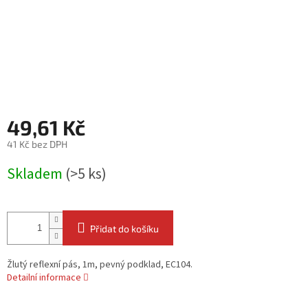
49,61 Kč
41 Kč bez DPH
Měrná
Skladem
(>5 ks)
cena:
Přidat do košíku
Žlutý reflexní pás, 1m, pevný podklad, EC104.
Detailní informace