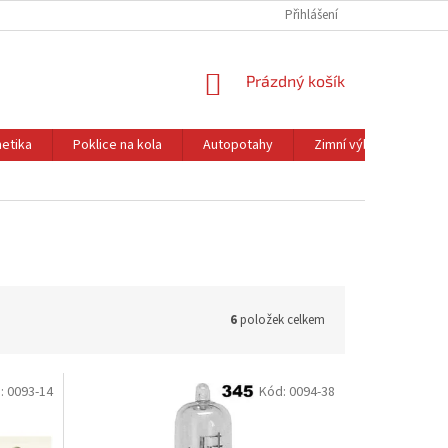
Přihlášení
NÁKUPNÍ
Prázdný košík
KOŠÍK
etika
Poklice na kola
Autopotahy
Zimní výbava
Ol
6
položek celkem
:
0093-14
Kód:
0094-38