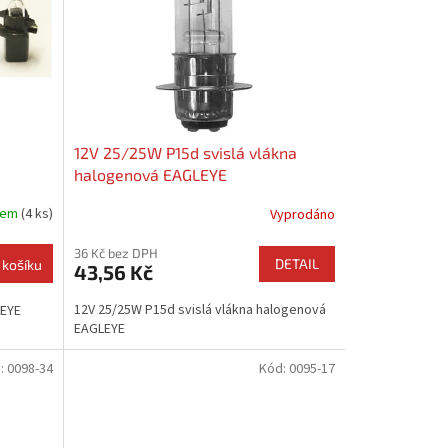
12V 25/25W P15d svislá vlákna
halogenová EAGLEYE
dem
(4 ks)
Vyprodáno
36 Kč bez DPH
DETAIL
 košíku
43,56 Kč
12V 25/25W P15d svislá vlákna halogenová
LEYE
EAGLEYE
:
0098-34
Kód:
0095-17