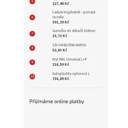
227,48 Kč
Cedule trojúhelník - pomalá
vozidla
301,29 Kč
Gumička do stěračů 610mm
15,73 Kč
12V H4 60/55W NARVA
52,03 Kč
Kryt MKL Universal L+P
216,59 Kč
Autoplachta nylonová L
736,89 Kč
Přijímáme online platby