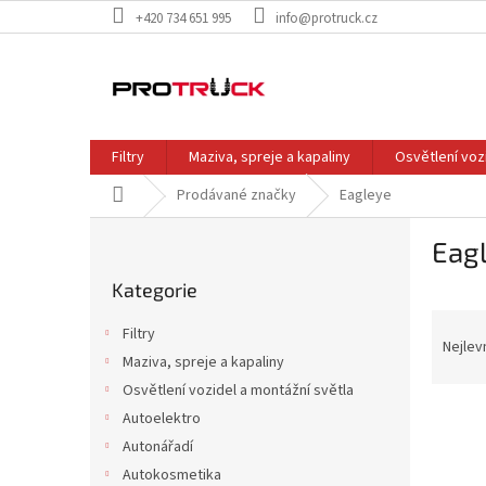
Přejít
+420 734 651 995
info@protruck.cz
na
obsah
Filtry
Maziva, spreje a kapaliny
Osvětlení voz
Domů
Prodávané značky
Eagleye
P
Eag
o
Přeskočit
s
Kategorie
kategorie
t
Ř
r
Filtry
a
a
Nejlev
Maziva, spreje a kapaliny
z
n
Osvětlení vozidel a montážní světla
e
n
V
n
í
Autoelektro
ý
í
p
Autonářadí
p
p
a
Autokosmetika