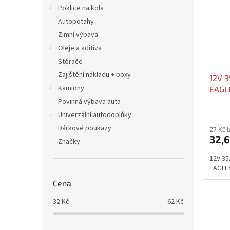
i
r
n
Poklice na kola
s
o
e
Autopotahy
p
d
l
r
u
Zimní výbava
o
k
Oleje a aditiva
d
t
Stěrače
u
ů
Zajištění nákladu + boxy
12V 
k
Kamiony
EAGL
t
ů
Povinná výbava auta
Univerzální autodoplňky
Dárkové poukazy
27 Kč 
32,6
Značky
12V 35
EAGLE
Cena
32
Kč
62
Kč