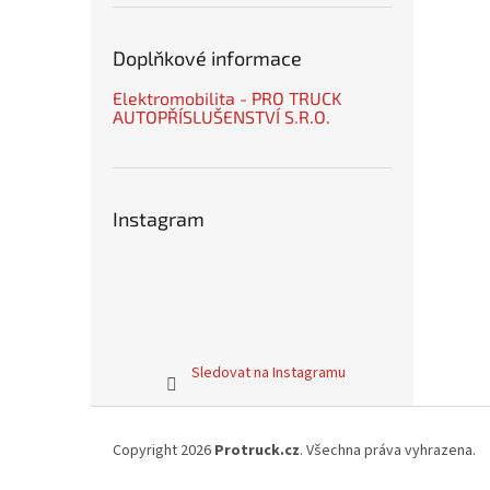
Doplňkové informace
Elektromobilita - PRO TRUCK
AUTOPŘÍSLUŠENSTVÍ S.R.O.
Instagram
Sledovat na Instagramu
Z
á
Copyright 2026
Protruck.cz
. Všechna práva vyhrazena.
p
a