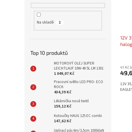
Na skladě
2
12V 3
halo
Top 10 produktů
MOTOROVÝ OLEJ SUPER
41 Kč 
LEICHTLAUF 10W-40 5L LM 1301
49,6
1 049,07 Kč
Pracovní světlo LED PRO- ECO
12V 35
ROCK
EAGLE
434,39 Kč
Lékárnička nová textil
159,12 Kč
Kotoučky HAUG 125 EC combi
147,62 Kč
Upínací pás 6m/3,5cm 1000daN