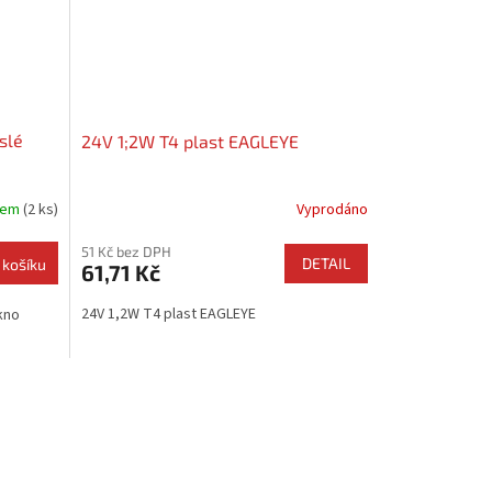
slé
24V 1;2W T4 plast EAGLEYE
dem
(2 ks)
Vyprodáno
51 Kč bez DPH
DETAIL
 košíku
61,71 Kč
24V 1,2W T4 plast EAGLEYE
kno