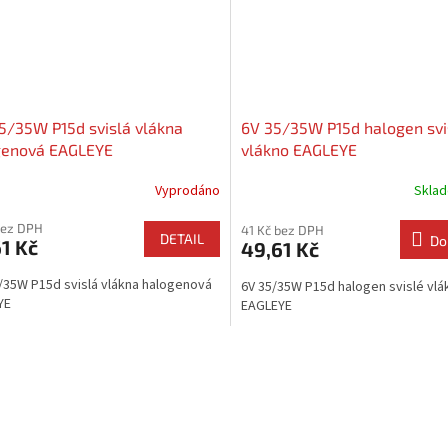
5/35W P15d svislá vlákna
6V 35/35W P15d halogen svi
genová EAGLEYE
vlákno EAGLEYE
Vyprodáno
Skla
bez DPH
41 Kč bez DPH
DETAIL
Do
1 Kč
49,61 Kč
/35W P15d svislá vlákna halogenová
6V 35/35W P15d halogen svislé vlá
YE
EAGLEYE
O
v
l
á
d
a