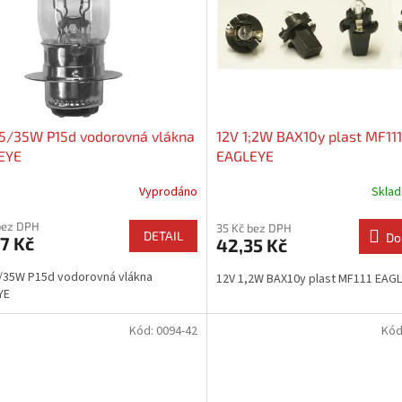
35/35W P15d vodorovná vlákna
12V 1;2W BAX10y plast MF111
EYE
EAGLEYE
Vyprodáno
Skla
bez DPH
35 Kč bez DPH
DETAIL
Do
7 Kč
42,35 Kč
/35W P15d vodorovná vlákna
12V 1,2W BAX10y plast MF111 EAG
YE
Kód:
0094-42
Kód