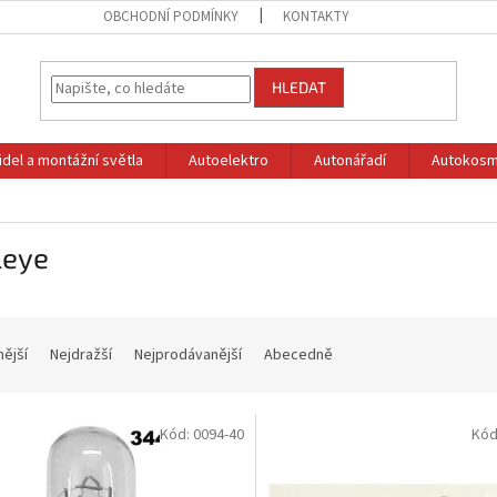
OBCHODNÍ PODMÍNKY
KONTAKTY
HLEDAT
idel a montážní světla
Autoelektro
Autonářadí
Autokosm
leye
nější
Nejdražší
Nejprodávanější
Abecedně
Kód:
0094-40
Kód