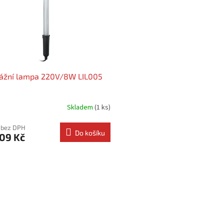
ážní lampa 220V/8W LIL005
Skladem
(1 ks)
 bez DPH
Do košíku
09 Kč
O
v
l
á
d
a
c