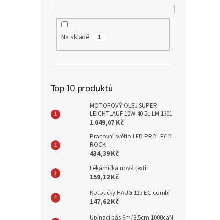
Na skladě
1
Top 10 produktů
MOTOROVÝ OLEJ SUPER
LEICHTLAUF 10W-40 5L LM 1301
1 049,07 Kč
Pracovní světlo LED PRO- ECO
ROCK
434,39 Kč
Lékárnička nová textil
159,12 Kč
Kotoučky HAUG 125 EC combi
147,62 Kč
Upínací pás 6m/3,5cm 1000daN