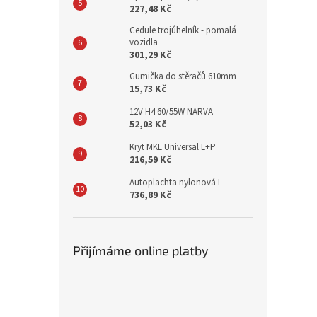
227,48 Kč
Cedule trojúhelník - pomalá
vozidla
301,29 Kč
Gumička do stěračů 610mm
15,73 Kč
12V H4 60/55W NARVA
52,03 Kč
Kryt MKL Universal L+P
216,59 Kč
Autoplachta nylonová L
736,89 Kč
Přijímáme online platby