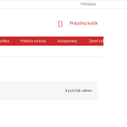
Přihlášení
NÁKUPNÍ
Prázdný košík
KOŠÍK
etika
Poklice na kola
Autopotahy
Zimní výbava
Ol
1
položek celkem