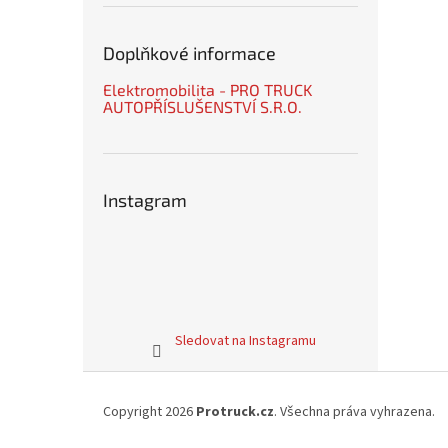
Doplňkové informace
Elektromobilita - PRO TRUCK
AUTOPŘÍSLUŠENSTVÍ S.R.O.
Instagram
Sledovat na Instagramu
Z
á
Copyright 2026
Protruck.cz
. Všechna práva vyhrazena.
p
a