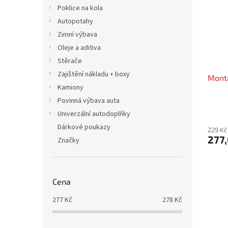
i
r
n
Poklice na kola
s
o
e
Autopotahy
p
d
l
r
u
Zimní výbava
o
k
Oleje a aditiva
d
t
Stěrače
u
ů
Zajištění nákladu + boxy
Mont
k
Kamiony
t
ů
Povinná výbava auta
Univerzální autodoplňky
Dárkové poukazy
229 Kč
277,
Značky
Cena
277
Kč
278
Kč