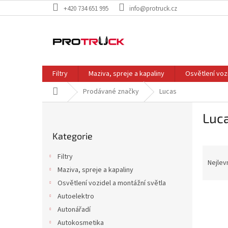
Přejít
+420 734 651 995
info@protruck.cz
na
obsah
Filtry
Maziva, spreje a kapaliny
Osvětlení voz
Domů
Prodávané značky
Lucas
P
Luc
o
Přeskočit
s
Kategorie
kategorie
t
Ř
r
Filtry
a
a
Nejlev
Maziva, spreje a kapaliny
z
n
Osvětlení vozidel a montážní světla
e
n
V
n
í
Autoelektro
ý
í
p
Autonářadí
p
p
a
Autokosmetika