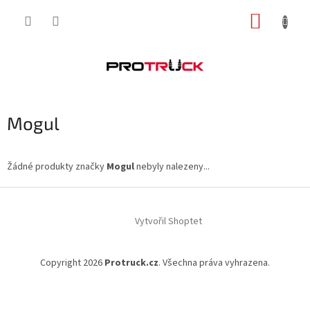
Přejít
NÁKUP
na
obsah
KOŠÍK
Mogul
Žádné produkty značky
Mogul
nebyly nalezeny...
Z
á
Vytvořil Shoptet
p
a
t
Copyright 2026
Protruck.cz
. Všechna práva vyhrazena.
í