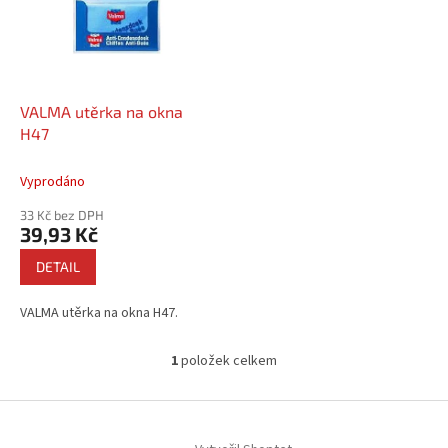
i
r
s
o
p
d
r
u
o
k
d
t
VALMA utěrka na okna
u
ů
H47
k
t
Vyprodáno
ů
33 Kč bez DPH
39,93 Kč
DETAIL
VALMA utěrka na okna H47.
1
položek celkem
O
v
l
Z
á
á
d