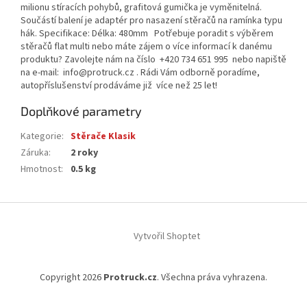
milionu stíracích pohybů, grafitová gumička je vyměnitelná.
Součástí balení je adaptér pro nasazení stěračů na ramínka typu
hák. Specifikace: Délka: 480mm Potřebuje poradit s výběrem
stěračů flat multi nebo máte zájem o více informací k danému
produktu? Zavolejte nám na číslo +420 734 651 995 nebo napiště
na e-mail: info@protruck.cz . Rádi Vám odborně poradíme,
autopříslušenství prodáváme již více než 25 let!
Doplňkové parametry
Kategorie
:
Stěrače Klasik
Záruka
:
2 roky
Hmotnost
:
0.5 kg
Z
á
Vytvořil Shoptet
p
a
t
Copyright 2026
Protruck.cz
. Všechna práva vyhrazena.
í