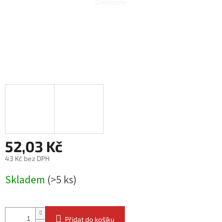
52,03 Kč
43 Kč bez DPH
Měrná
Skladem
(>5 ks)
cena:
Přidat do košíku