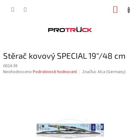
Přejít
NÁKUP
na
obsah
KOŠÍK
Stěrač kovový SPECIAL 19"/48 cm
0024-38
Průměrné
Neohodnoceno
Podrobnosti hodnocení
Značka:
Alca (Germany)
hodnocení
produktu
je
0,0
z
5
hvězdiček.