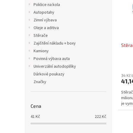
i
r
n
Poklice na kola
s
o
e
Autopotahy
p
d
l
r
u
Zimní výbava
o
k
Oleje a aditiva
d
t
Stěrače
u
ů
Zajištění nákladu + boxy
Stěra
k
Kamiony
t
ů
Povinná výbava auta
Univerzální autodoplňky
Dárkové poukazy
34 Kč 
41,1
Značky
Stěrač
milion
je vym
Cena
41
Kč
222
Kč