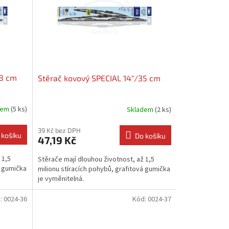
38 cm
Stěrač kovový SPECIAL 14"/35 cm
dem
(5 ks)
Skladem
(2 ks)
39 Kč bez DPH
 košíku
Do košíku
47,19 Kč
 1,5
Stěrače mají dlouhou životnost, až 1,5
á gumička
milionu stíracích pohybů, grafitová gumička
je vyměnitelná.
:
0024-36
Kód:
0024-37