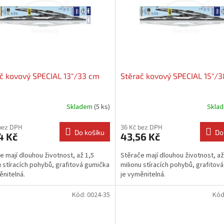
č kovový SPECIAL 13"/33 cm
Stěrač kovový SPECIAL 15"/
Skladem
(5 ks)
Skla
bez DPH
36 Kč bez DPH
Do košíku
Do
4 Kč
43,56 Kč
e mají dlouhou životnost, až 1,5
Stěrače mají dlouhou životnost, až
u stíracích pohybů, grafitová gumička
milionu stíracích pohybů, grafitov
ěnitelná.
je vyměnitelná.
Kód:
0024-35
Kód