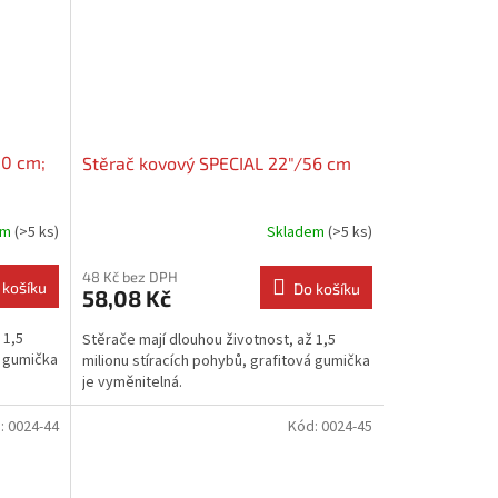
50 cm;
Stěrač kovový SPECIAL 22"/56 cm
em
(>5 ks)
Skladem
(>5 ks)
48 Kč bez DPH
 košíku
Do košíku
58,08 Kč
 1,5
Stěrače mají dlouhou životnost, až 1,5
á gumička
milionu stíracích pohybů, grafitová gumička
je vyměnitelná.
:
0024-44
Kód:
0024-45