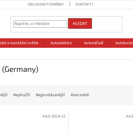
OBCHODNÍ PODMÍNKY
KONTAKTY
HLEDAT
idel a montážní světla
Autoelektro
Autonářadí
Autokosm
a (Germany)
nější
Nejdražší
Nejprodávanější
Abecedně
Kód:
0024-32
Kód