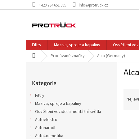
Přejít
+420 734 651 995
info@protruck.cz
na
obsah
Filtry
Maziva, spreje a kapaliny
Osvětlení voz
Domů
Prodávané značky
Alca (Germany)
P
Alc
o
Přeskočit
s
Kategorie
kategorie
t
Ř
r
Filtry
a
a
Nejlev
Maziva, spreje a kapaliny
z
n
Osvětlení vozidel a montážní světla
e
n
V
n
í
Autoelektro
ý
í
p
Autonářadí
p
p
a
Autokosmetika