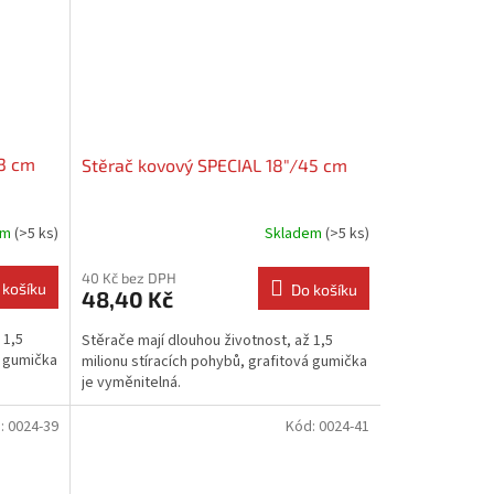
43 cm
Stěrač kovový SPECIAL 18"/45 cm
em
(>5 ks)
Skladem
(>5 ks)
40 Kč bez DPH
 košíku
Do košíku
48,40 Kč
 1,5
Stěrače mají dlouhou životnost, až 1,5
á gumička
milionu stíracích pohybů, grafitová gumička
je vyměnitelná.
:
0024-39
Kód:
0024-41