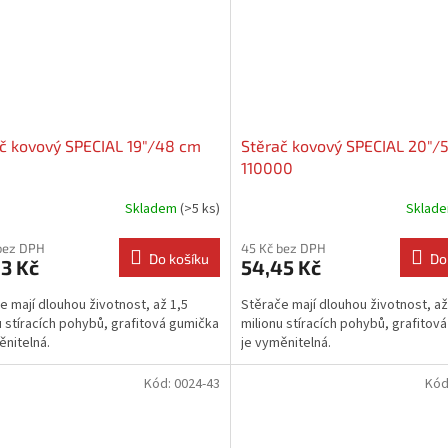
č kovový SPECIAL 19"/48 cm
Stěrač kovový SPECIAL 20"/
110000
Skladem
(>5 ks)
Sklad
bez DPH
45 Kč bez DPH
Do košíku
Do
3 Kč
54,45 Kč
e mají dlouhou životnost, až 1,5
Stěrače mají dlouhou životnost, až
u stíracích pohybů, grafitová gumička
milionu stíracích pohybů, grafitov
ěnitelná.
je vyměnitelná.
Kód:
0024-43
Kód