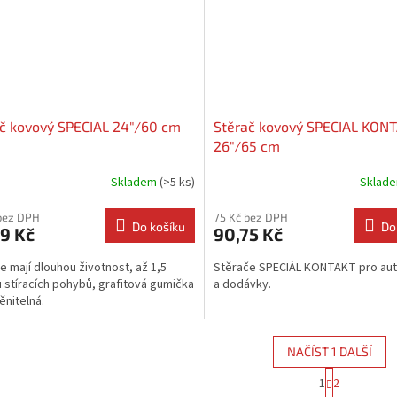
č kovový SPECIAL 24"/60 cm
Stěrač kovový SPECIAL KON
26"/65 cm
Skladem
(>5 ks)
Sklad
bez DPH
75 Kč bez DPH
Do košíku
Do
9 Kč
90,75 Kč
e mají dlouhou životnost, až 1,5
Stěrače SPECIÁL KONTAKT pro au
u stíracích pohybů, grafitová gumička
a dodávky.
ěnitelná.
NAČÍST 1 DALŠÍ
S
1
2
O
t