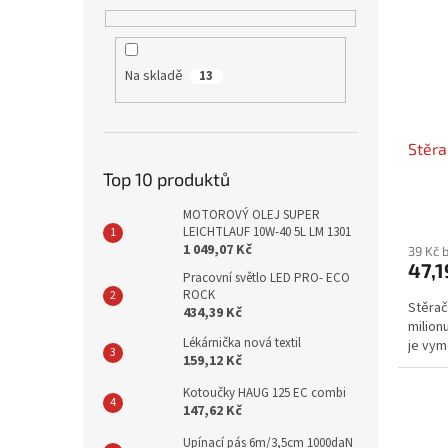
Na skladě
13
Stěra
Top 10 produktů
MOTOROVÝ OLEJ SUPER
LEICHTLAUF 10W-40 5L LM 1301
1 049,07 Kč
39 Kč 
47,1
Pracovní světlo LED PRO- ECO
ROCK
Stěrač
434,39 Kč
milion
Lékárnička nová textil
je vym
159,12 Kč
Kotoučky HAUG 125 EC combi
147,62 Kč
Upínací pás 6m/3,5cm 1000daN