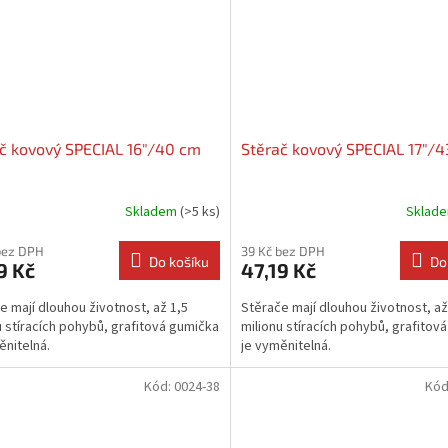
č kovový SPECIAL 16"/40 cm
Stěrač kovový SPECIAL 17"/
Skladem
(>5 ks)
Sklad
bez DPH
39 Kč bez DPH
Do košíku
Do
9 Kč
47,19 Kč
e mají dlouhou životnost, až 1,5
Stěrače mají dlouhou životnost, až
u stíracích pohybů, grafitová gumička
milionu stíracích pohybů, grafitov
ěnitelná.
je vyměnitelná.
Kód:
0024-38
Kód