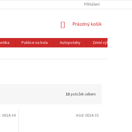
Přihlášení
NÁKUPNÍ
Prázdný košík
KOŠÍK
etika
Poklice na kola
Autopotahy
Zimní výbava
Ol
13
položek celkem
:
0024-34
Kód:
0024-33