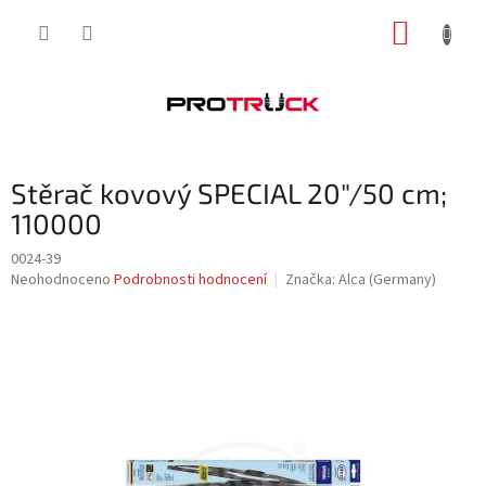
Přejít
NÁKUP
na
obsah
KOŠÍK
Stěrač kovový SPECIAL 20"/50 cm;
110000
0024-39
Průměrné
Neohodnoceno
Podrobnosti hodnocení
Značka:
Alca (Germany)
hodnocení
produktu
je
0,0
z
5
hvězdiček.